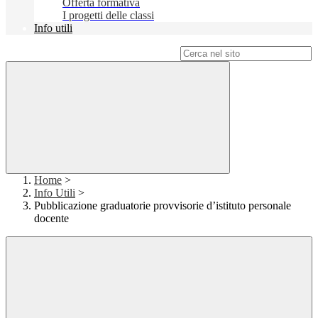
Offerta formativa
I progetti delle classi
Info utili
Campo di ricerca per le pagine del sito
Home
>
Info Utili
>
Pubblicazione graduatorie provvisorie d’istituto personale
docente