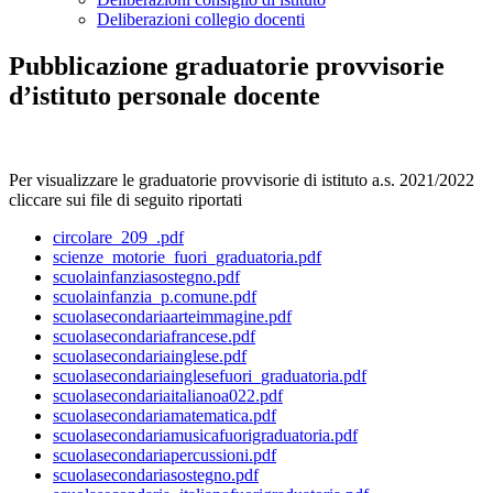
Deliberazioni collegio docenti
Pubblicazione graduatorie provvisorie
d’istituto personale docente
Per visualizzare le graduatorie provvisorie di istituto a.s. 2021/2022
cliccare sui file di seguito riportati
circolare_209_.pdf
scienze_motorie_fuori_graduatoria.pdf
scuolainfanziasostegno.pdf
scuolainfanzia_p.comune.pdf
scuolasecondariaarteimmagine.pdf
scuolasecondariafrancese.pdf
scuolasecondariainglese.pdf
scuolasecondariainglesefuori_graduatoria.pdf
scuolasecondariaitalianoa022.pdf
scuolasecondariamatematica.pdf
scuolasecondariamusicafuorigraduatoria.pdf
scuolasecondariapercussioni.pdf
scuolasecondariasostegno.pdf