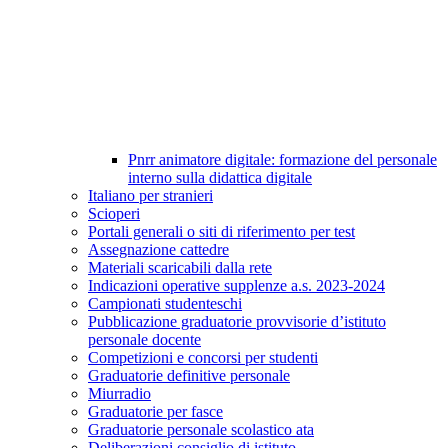
Pnrr animatore digitale: formazione del personale
interno sulla didattica digitale
Italiano per stranieri
Scioperi
Portali generali o siti di riferimento per test
Assegnazione cattedre
Materiali scaricabili dalla rete
Indicazioni operative supplenze a.s. 2023-2024
Campionati studenteschi
Pubblicazione graduatorie provvisorie d’istituto
personale docente
Competizioni e concorsi per studenti
Graduatorie definitive personale
Miurradio
Graduatorie per fasce
Graduatorie personale scolastico ata
Deliberazioni consiglio di istituto