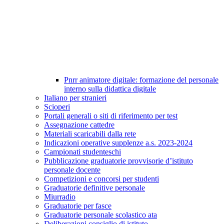
Pnrr animatore digitale: formazione del personale
interno sulla didattica digitale
Italiano per stranieri
Scioperi
Portali generali o siti di riferimento per test
Assegnazione cattedre
Materiali scaricabili dalla rete
Indicazioni operative supplenze a.s. 2023-2024
Campionati studenteschi
Pubblicazione graduatorie provvisorie d’istituto
personale docente
Competizioni e concorsi per studenti
Graduatorie definitive personale
Miurradio
Graduatorie per fasce
Graduatorie personale scolastico ata
Deliberazioni consiglio di istituto