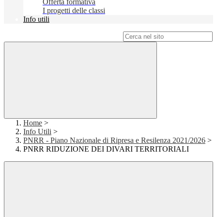
Offerta formativa
I progetti delle classi
Info utili
Campo di ricerca per le pagine del sito
Home
>
Info Utili
>
PNRR - Piano Nazionale di Ripresa e Resilenza 2021/2026
>
PNRR RIDUZIONE DEI DIVARI TERRITORIALI