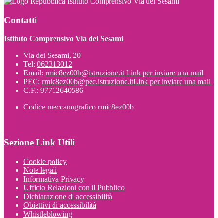
Istituto Comprensivo Via dei Sesami
Contatti
Istituto Comprensivo Via dei Sesami
Via dei Sesami, 20
Tel:
062313012
Email:
rmic8ez00b@istruzione.it
Link per inviare una mail
PEC:
rmic8ez00b@pec.istruzione.it
Link per inviare una mail
C.F.: 97712640586
Codice meccanografico rmic8ez00b
Sezione Link Utili
Cookie policy
Note legali
Informativa Privacy
Ufficio Relazioni con il Pubblico
Dichiarazione di accessibilità
Obiettivi di accessibilità
Whistleblowing