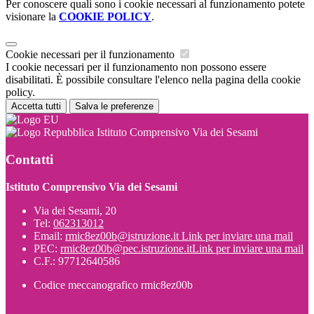
Per conoscere quali sono i cookie necessari al funzionamento potete
visionare la
COOKIE POLICY
.
Cookie necessari per il funzionamento
I cookie necessari per il funzionamento non possono essere
disabilitati. È possibile consultare l'elenco nella pagina della cookie
policy.
Accetta tutti
Salva le preferenze
Istituto Comprensivo Via dei Sesami
Contatti
Istituto Comprensivo Via dei Sesami
Via dei Sesami, 20
Tel:
062313012
Email:
rmic8ez00b@istruzione.it
Link per inviare una mail
PEC:
rmic8ez00b@pec.istruzione.it
Link per inviare una mail
C.F.: 97712640586
Codice meccanografico rmic8ez00b