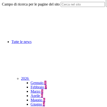
Campo di ricerca per le pagine del sito
Tutte le news
2026
Gennaio
1
Febbraio
7
Marzo
3
Aprile
6
Maggio
6
Giugno
4