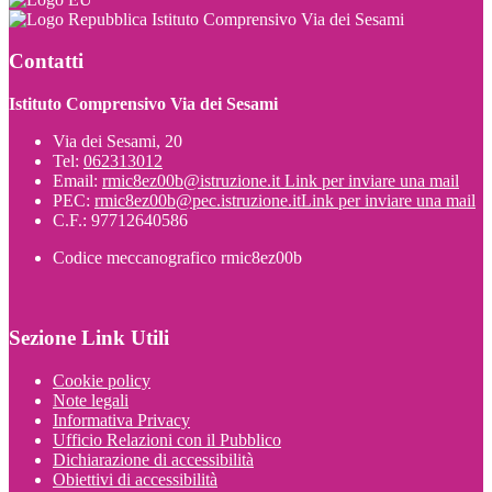
Istituto Comprensivo Via dei Sesami
Contatti
Istituto Comprensivo Via dei Sesami
Via dei Sesami, 20
Tel:
062313012
Email:
rmic8ez00b@istruzione.it
Link per inviare una mail
PEC:
rmic8ez00b@pec.istruzione.it
Link per inviare una mail
C.F.: 97712640586
Codice meccanografico rmic8ez00b
Sezione Link Utili
Cookie policy
Note legali
Informativa Privacy
Ufficio Relazioni con il Pubblico
Dichiarazione di accessibilità
Obiettivi di accessibilità