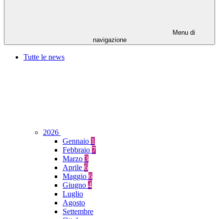
Menu di
navigazione
Tutte le news
2026
Gennaio
1
Febbraio
7
Marzo
3
Aprile
6
Maggio
6
Giugno
4
Luglio
Agosto
Settembre