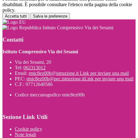
disabilitati. È possibile consultare l'elenco nella pagina della cookie
policy.
Accetta tutti
Salva le preferenze
Istituto Comprensivo Via dei Sesami
Contatti
Istituto Comprensivo Via dei Sesami
Via dei Sesami, 20
Tel:
062313012
Email:
rmic8ez00b@istruzione.it
Link per inviare una mail
PEC:
rmic8ez00b@pec.istruzione.it
Link per inviare una mail
C.F.: 97712640586
Codice meccanografico rmic8ez00b
Sezione Link Utili
Cookie policy
Note legali