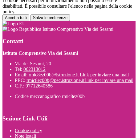
I cookie necessari per il funzionamento non possono essere
disabilitati. È possibile consultare l'elenco nella pagina della cookie
policy.
Accetta tutti
Salva le preferenze
Istituto Comprensivo Via dei Sesami
Contatti
Istituto Comprensivo Via dei Sesami
Via dei Sesami, 20
Tel:
062313012
Email:
rmic8ez00b@istruzione.it
Link per inviare una mail
PEC:
rmic8ez00b@pec.istruzione.it
Link per inviare una mail
C.F.: 97712640586
Codice meccanografico rmic8ez00b
Sezione Link Utili
Cookie policy
Note legali