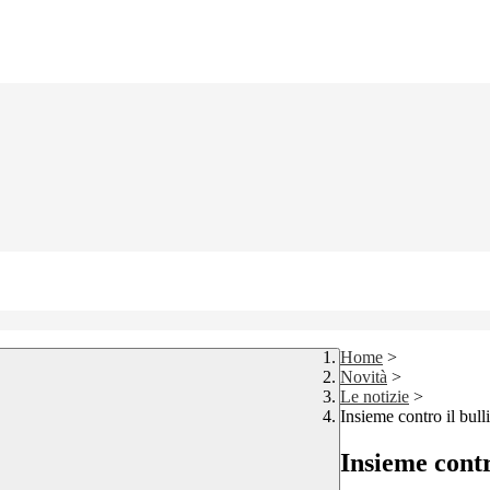
Home
>
Novità
>
Le notizie
>
Insieme contro il bull
Insieme contr