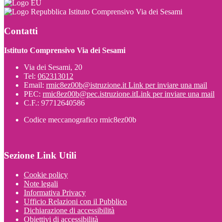
Istituto Comprensivo Via dei Sesami
Contatti
Istituto Comprensivo Via dei Sesami
Via dei Sesami, 20
Tel:
062313012
Email:
rmic8ez00b@istruzione.it
Link per inviare una mail
PEC:
rmic8ez00b@pec.istruzione.it
Link per inviare una mail
C.F.: 97712640586
Codice meccanografico rmic8ez00b
Sezione Link Utili
Cookie policy
Note legali
Informativa Privacy
Ufficio Relazioni con il Pubblico
Dichiarazione di accessibilità
Obiettivi di accessibilità